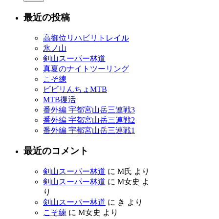
最近の投稿
高御位リハビリトレイル
氷ノ山
剣山スーパー林道
真夏のナイトツーリング
こそ練
ビビリんちょMTB
MTB復活
番外編 宇都宮山岳三連戦3
番外編 宇都宮山岳三連戦2
番外編 宇都宮山岳三連戦1
最近のコメント
剣山スーパー林道
に M氏 より
剣山スーパー林道
に M女史 よ
り
剣山スーパー林道
に き より
こそ練
に M女史 より