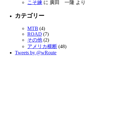
こそ練
に 廣田 一隆 より
カテゴリー
MTB
(4)
ROAD
(7)
その他
(2)
アメリカ横断
(48)
Tweets by @wRoute