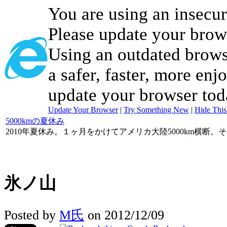
You are using an insecu
Please update your brow
Using an outdated brows
a safer, faster, more enj
update your browser tod
Update Your Browser
|
Try Something New
|
Hide Thi
5000kmの夏休み
2010年夏休み。１ヶ月をかけてアメリカ大陸5000km横断。
氷ノ山
Posted by
M氏
on 2012/12/09